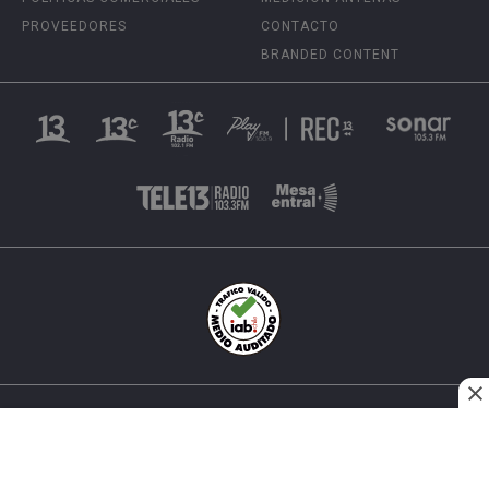
PROVEEDORES
CONTACTO
BRANDED CONTENT
INÉS MATTE URREJOLA #0848, SANTIAGO, CHILE
FONO (562) 2 251 4000 © TODOS LOS DERECHOS
RESERVADOS. 13.CL