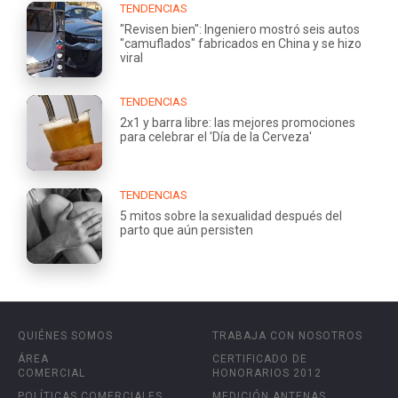
TENDENCIAS
"Revisen bien": Ingeniero mostró seis autos
"camuflados" fabricados en China y se hizo
viral
TENDENCIAS
2x1 y barra libre: las mejores promociones
para celebrar el 'Día de la Cerveza'
TENDENCIAS
5 mitos sobre la sexualidad después del
parto que aún persisten
QUIÉNES SOMOS
TRABAJA CON NOSOTROS
ÁREA
CERTIFICADO DE
COMERCIAL
HONORARIOS 2012
POLÍTICAS COMERCIALES
MEDICIÓN ANTENAS