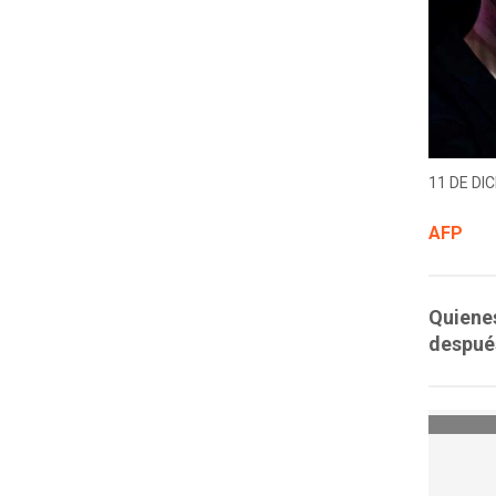
11 DE DIC
AFP
Quienes
después