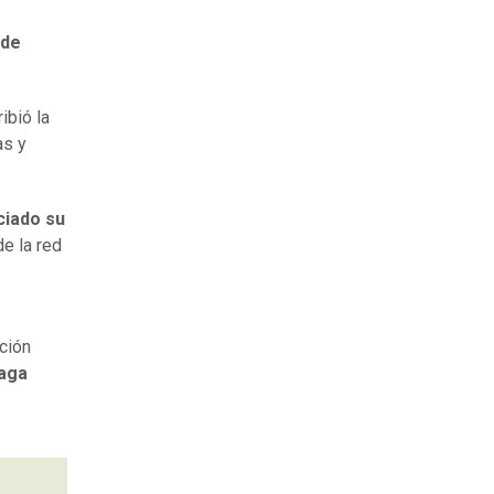
 de
ribió la
as y
ciado su
de la red
ción
paga