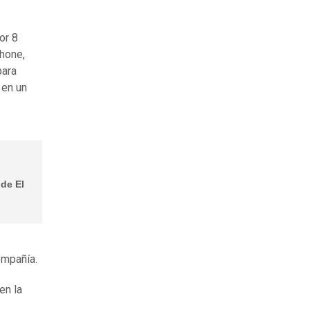
or 8
Phone,
para
 en un
 de El
compañía.
en la