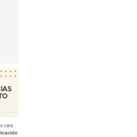
as cara
ticación