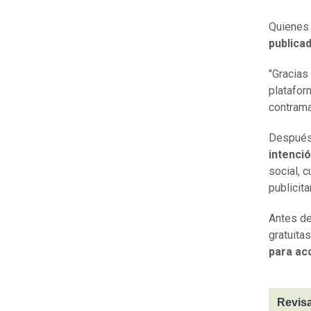
Quienes 
publica
"Gracias
platafor
contram
Después 
intenci
social, 
publicita
Antes de
gratuita
para ac
Revisa