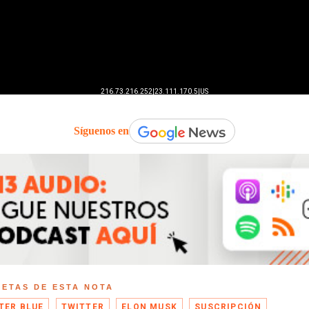
Síguenos en
UETAS DE ESTA NOTA
TER BLUE
TWITTER
ELON MUSK
SUSCRIPCIÓN