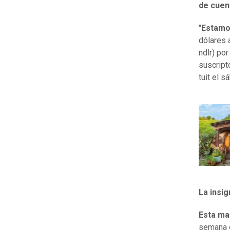
de cuen
"
Estamo
dólares 
ndlr) po
suscripto
tuit el 
La insig
Esta ma
semana d