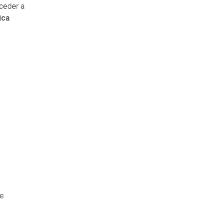
ceder a
ica
 e