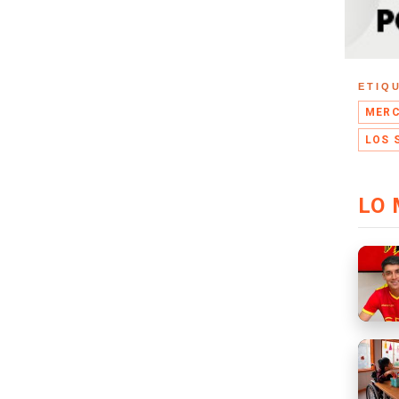
ETIQ
MERC
LOS 
LO 