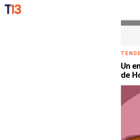
TEND
Un e
de H