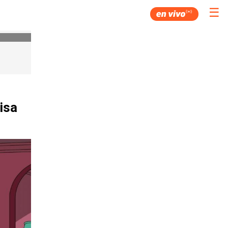
☰
isa