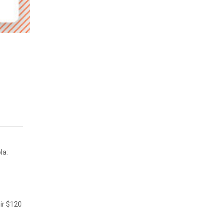
la:
nir $120