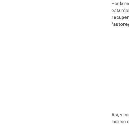
Por la m
esta rép
recuper
"autore
Así, y c
incluso 