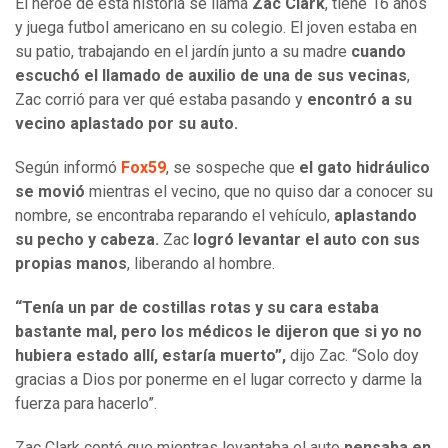
El héroe de esta historia se llama
Zac Clark
, tiene 16 años
y juega futbol americano en su colegio. El joven estaba en
su patio, trabajando en el jardín junto a su madre
cuando
escuchó el llamado de auxilio de una de sus vecinas
,
Zac corrió para ver qué estaba pasando y
encontró a su
vecino aplastado por su auto.
Según informó
Fox59
, se sospeche que
el gato hidráulico
se movió
mientras el vecino, que no quiso dar a conocer su
nombre, se encontraba reparando el vehículo,
aplastando
su pecho y cabeza.
Zac
logró levantar el auto con sus
propias manos
, liberando al hombre.
“Tenía un par de costillas rotas y su cara estaba
bastante mal, pero los médicos le dijeron que si yo no
hubiera estado allí, estaría muerto”,
dijo Zac. “Solo doy
gracias a Dios por ponerme en el lugar correcto y darme la
fuerza para hacerlo”.
Zac Clark contó que mientras levantaba el auto
pensaba en