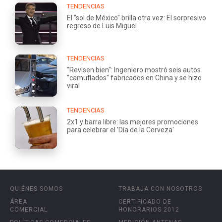
TENDENCIAS
El "sol de México" brilla otra vez: El sorpresivo
regreso de Luis Miguel
TENDENCIAS
"Revisen bien": Ingeniero mostró seis autos
"camuflados" fabricados en China y se hizo
viral
TENDENCIAS
2x1 y barra libre: las mejores promociones
para celebrar el 'Día de la Cerveza'
QUIÉNES SOMOS
TRABAJA CON NOSOTROS
ÁREA
CERTIFICADO DE
COMERCIAL
HONORARIOS 2012