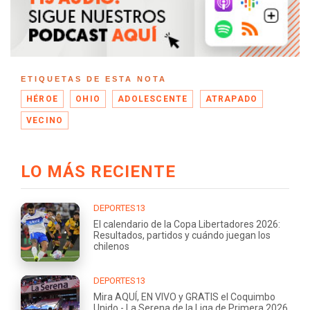
ETIQUETAS DE ESTA NOTA
HÉROE
OHIO
ADOLESCENTE
ATRAPADO
VECINO
LO MÁS RECIENTE
DEPORTES13
El calendario de la Copa Libertadores 2026:
Resultados, partidos y cuándo juegan los
chilenos
DEPORTES13
Mira AQUÍ, EN VIVO y GRATIS el Coquimbo
Unido - La Serena de la Liga de Primera 2026