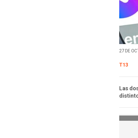
27 DE OC
T13
Las do
distint