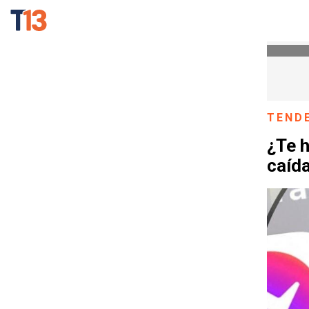
TEND
¿Te 
caíd