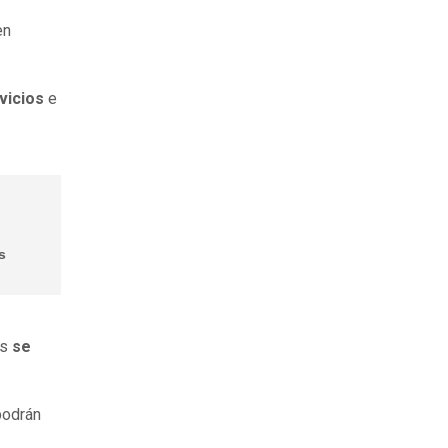
en
vicios
e
s
es
se
podrán