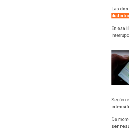
Las
dos
distinto
En esa l
interrup
Según re
intensi
De mome
ser res