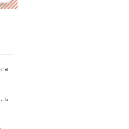
or el
 vida