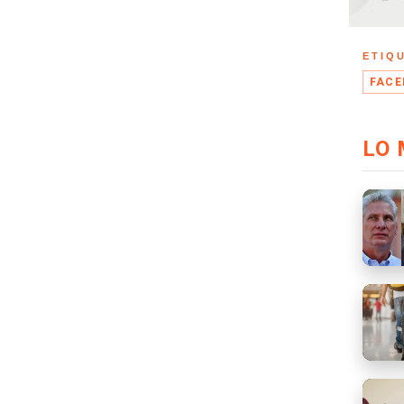
ETIQ
FACE
LO 