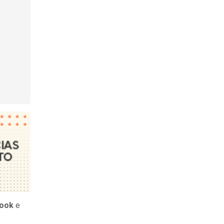
book
e