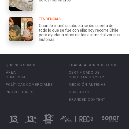
de los mamíferos
TENDENCIAS
Cuando murió su abuela se dio cuenta de
todo lo que se fue con ella: hoy recorre Chile
para ayudar a otros nietos a inmortalizar sus
historias
QUIÉNES SOMOS
TRABAJA CON NOSOTROS
ÁREA
CERTIFICADO DE
COMERCIAL
HONORARIOS 2012
POLÍTICAS COMERCIALES
MEDICIÓN ANTENAS
PROVEEDORES
CONTACTO
BRANDED CONTENT