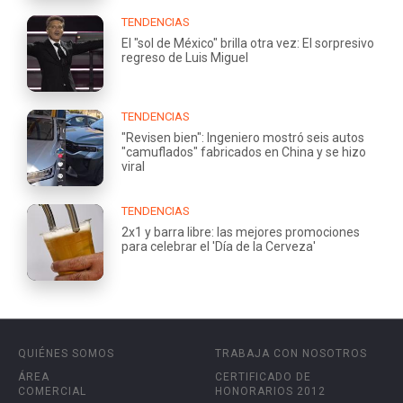
TENDENCIAS
El "sol de México" brilla otra vez: El sorpresivo
regreso de Luis Miguel
TENDENCIAS
"Revisen bien": Ingeniero mostró seis autos
"camuflados" fabricados en China y se hizo
viral
TENDENCIAS
2x1 y barra libre: las mejores promociones
para celebrar el 'Día de la Cerveza'
QUIÉNES SOMOS
TRABAJA CON NOSOTROS
ÁREA
CERTIFICADO DE
COMERCIAL
HONORARIOS 2012