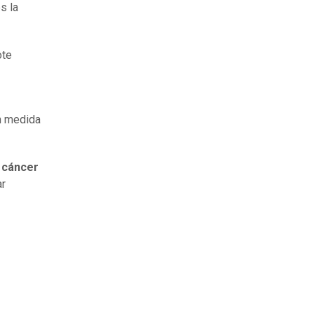
s la
ote
an medida
n cáncer
ar