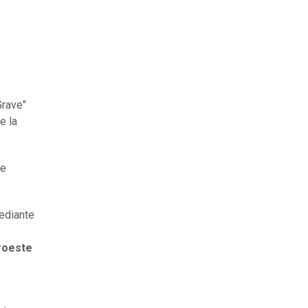
Grave"
e la
de
mediante
uroeste