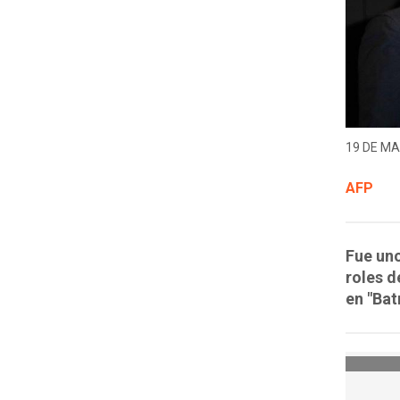
19 DE MA
AFP
Fue uno
roles d
en "Bat