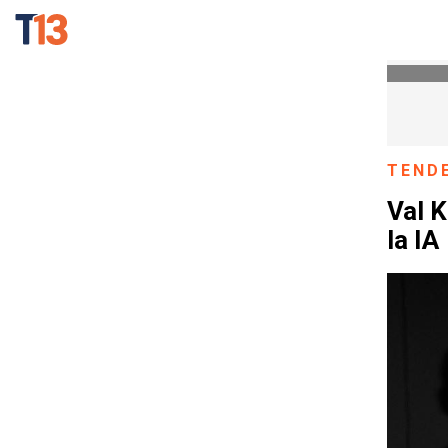
TEND
Val K
la IA