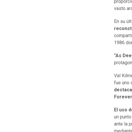
proporci
vasto ar
En su úl
reconst
comparti
1986 don
"As Dee
protagon
Val Kilm
fue uno 
destaca
Forever
El uso d
un punto
ante la 
mediante