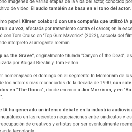
onó imágenes de varias etapas de la vida del actor, conocido por
chivo de video.
El audio también se basa en el tono del actor.
timo papel,
Kilmer colaboró con una compañía que utilizó IA 
ruir su voz
, afectada por tratamiento contra el cáncer, en la es
ó con Tom Cruise en "Top Gun: Maverick" (2022), secuela del fil
de interpretó al arrogante Iceman.
p as the Grave"
, originalmente titulada "Canyon of the Dead", es
izada por Abigail Breslin y Tom Felton.
er, homenajeado el domingo en el segmento In Memoriam de los
de los actores más reconocidos de la década de 1990,
con role
dos en "The Doors",
donde encarnó
a Jim Morrison, y en "B
".
e IA ha generado un intenso debate en la industria audiovis
 neurálgico en las recientes negociaciones entre sindicatos y es
preocupación de creativos y artistas por ser eventualmente reem
 esta tecnología.