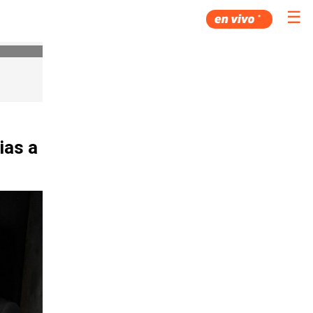
☰
ias a