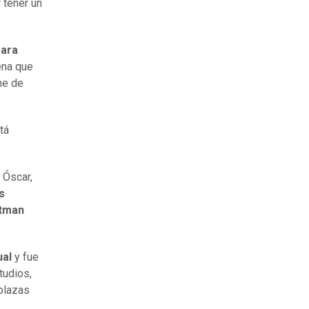
 tener un
para
cena que
me de
tá
 Óscar,
s
atman
ual
y fue
tudios,
plazas