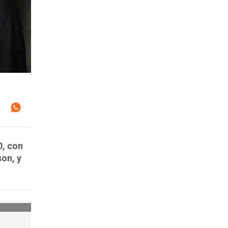
0, con
on, y