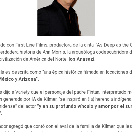
do con First Line Films, productora de la cinta, "As Deep as the 
 verdadera historia de Ann Morris, la arqueóloga codescubridora d
civilización de América del Norte:
los Anasazi.
ula es descrita como "una épica histórica filmada en locaciones 
éxico y Arizona".
 dijo a Variety que el personaje del padre Fintan, interpretado 
n generada por IA de Kilmer, "se inspiró en (la) herencia indígena
idense" del actor
"y en su profundo vínculo y amor por el s
".
zador agregó que contó con el aval de la familia de Kilmer, que les