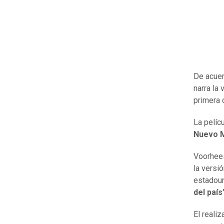
De acuer
narra la
primera 
La pelíc
Nuevo M
Voorhees
la versió
estadoun
del país
El reali