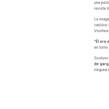
una pelíc
revista V
La image
católico 
Voorhees
"Él era 
en torno 
Sostuvo 
de garg
ninguna 