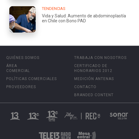
TENDENCIAS
Vida y Salud: Aumento de abdominoplastía
en Chile con Bono PAD
QUIÉNES SOMOS
TRABAJA CON NOSOTROS
ÁREA
CERTIFICADO DE
COMERCIAL
HONORARIOS 2012
POLÍTICAS COMERCIALES
MEDICIÓN ANTENAS
PROVEEDORES
CONTACTO
BRANDED CONTENT