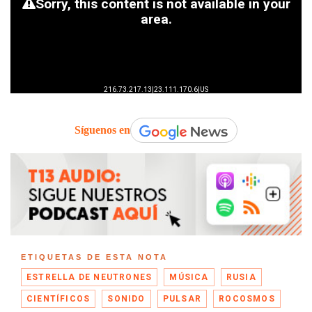
Síguenos en
ETIQUETAS DE ESTA NOTA
ESTRELLA DE NEUTRONES
MÚSICA
RUSIA
CIENTÍFICOS
SONIDO
PULSAR
ROCOSMOS