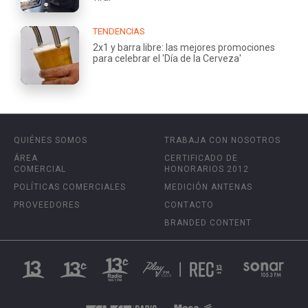
TENDENCIAS
2x1 y barra libre: las mejores promociones
para celebrar el 'Día de la Cerveza'
QUIÉNES SOMOS
TRABAJA CON NOSOTROS
ÁREA
CERTIFICADO DE
COMERCIAL
HONORARIOS 2012
POLÍTICAS COMERCIALES
MEDICIÓN ANTENAS
PROVEEDORES
CONTACTO
BRANDED CONTENT