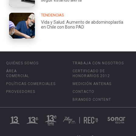
TENDENCIAS
Vida y Salud: Aumento de abdominoplastía
en Chile con Bono PAD
QUIÉNES SOMOS
TRABAJA CON NOSOTROS
ÁREA
CERTIFICADO DE
COMERCIAL
HONORARIOS 2012
POLÍTICAS COMERCIALES
MEDICIÓN ANTENAS
PROVEEDORES
CONTACTO
BRANDED CONTENT