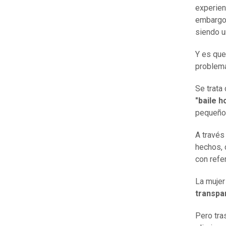
experien
embargo
siendo u
Y es que 
problem
Se trata
"baile h
pequeños
A través
hechos,
con refe
La mujer
transpa
Pero tra