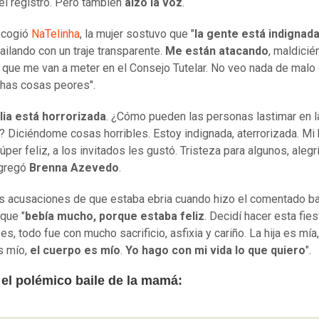
 el registro. Pero también
alzó la voz
.
ecogió
NaTelinha
, la mujer sostuvo que "
la gente está indignad
ailando con un traje transparente.
Me están atacando
, maldici
 que me van a meter en el Consejo Tutelar. No veo nada de malo 
has cosas peores".
lia está horrorizada
. ¿Cómo pueden las personas lastimar en 
? Diciéndome cosas horribles. Estoy indignada, aterrorizada. Mi 
per feliz, a los invitados les gustó. Tristeza para algunos, alegr
agregó
Brenna Azevedo
.
as acusaciones de que estaba ebria cuando hizo el comentado ba
que "
bebía mucho, porque estaba feliz
. Decidí hacer esta fies
, todo fue con mucho sacrificio, asfixia y cariño. La hija es mía,
s mío,
el cuerpo es mío
.
Yo hago con mi vida lo que quiero
".
 el polémico baile de la mamá: