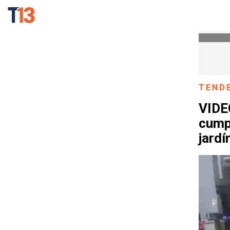
TEND
VIDEO
cump
jardí