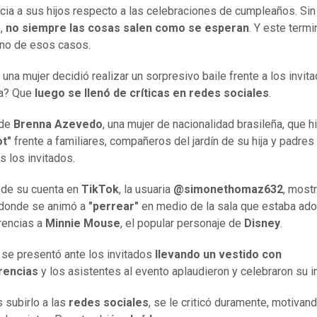
cia a sus hijos respecto a las celebraciones de cumpleaños. Sin
,
no siempre las cosas salen como se esperan
. Y este termi
no de esos casos.
una mujer decidió realizar un sorpresivo baile frente a los invita
a? Que
luego se llenó de críticas en redes sociales
.
 de
Brenna Azevedo
, una mujer de nacionalidad brasileña, que h
ot"
frente a familiares, compañeros del jardín de su hija y padres
 los invitados.
 de su cuenta en
TikTok
, la usuaria
@simonethomaz632
, most
 donde se animó a
"perrear"
en medio de la sala que estaba ad
rencias a
Minnie Mouse
, el popular personaje de
Disney
.
 se presentó ante los invitados
llevando un vestido con
rencias
y los asistentes al evento aplaudieron y celebraron su in
s subirlo a las
redes sociales
, se le criticó duramente, motivan