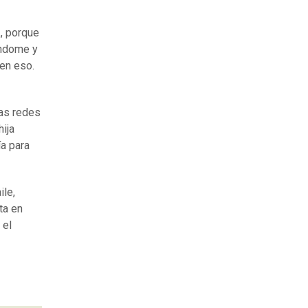
a
, porque
éndome y
en eso.
las redes
hija
ía para
ile,
ta en
 el