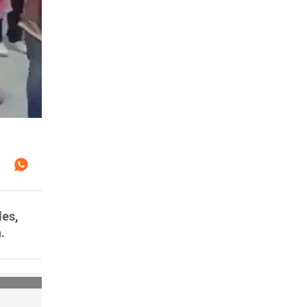
des,
.