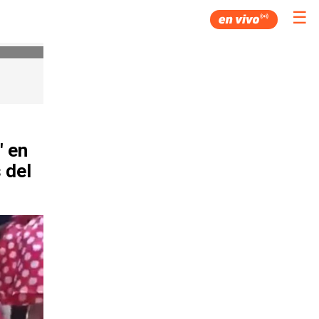
☰
" en
 del