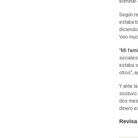
eliminar
Según r
estaba b
diciendo
Veo muc
"
Mi fami
sociales
estaba sú
otros", 
Y ante l
sostuvo 
dos meses
dinero e
Revisa