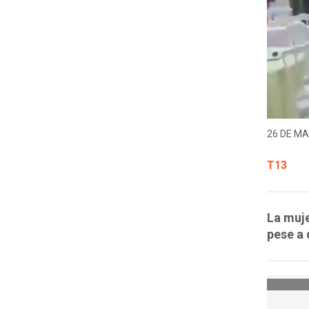
26 DE MA
T13
La muje
pese a 