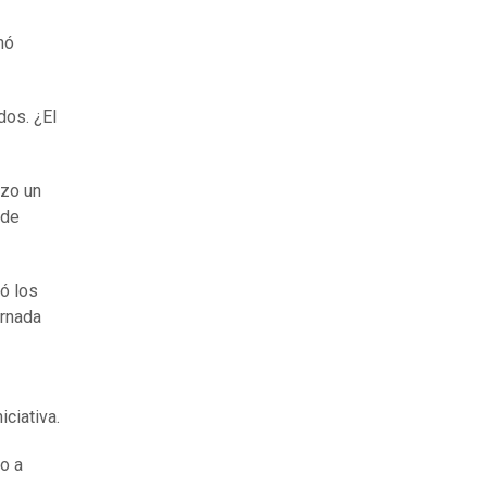
nó
dos. ¿El
izo un
 de
ró los
ornada
iciativa.
do a