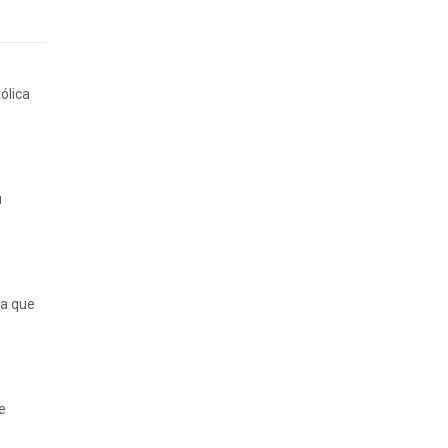
ólica
u
ta que
e