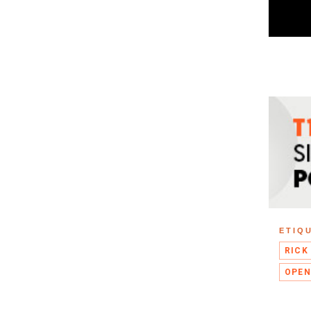
ETIQ
RICK
OPEN