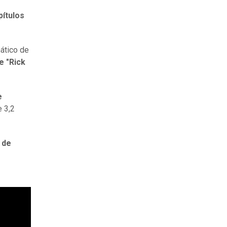
pítulos
ático de
e "Rick
e
e 3,2
 de