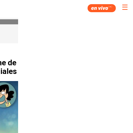
☰
me de
iales