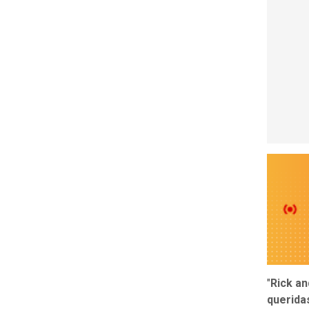
"
Rick an
queridas