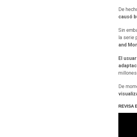
De hech
causó b
Sin emba
la serie 
and Mor
El usua
adaptac
millones
De momen
visuali
REVISA 