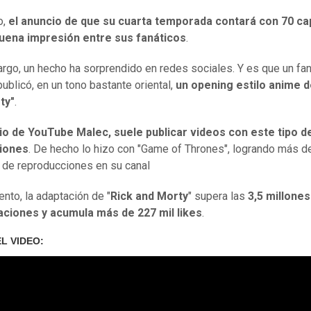
o,
el anuncio de que su cuarta temporada contará con 70 ca
uena impresión entre sus fanáticos
.
rgo, un hecho ha sorprendido en redes sociales. Y es que un fan
publicó, en un tono bastante oriental,
un opening estilo anime d
ty"
.
rio de YouTube Malec, suele publicar videos con este tipo d
iones
. De hecho lo hizo con "Game of Thrones", logrando más d
 de reproducciones en su canal
to, la adaptación de "
Rick and Morty
" supera las
3,5 millones
zaciones y acumula más de 227 mil likes
.
EL VIDEO: