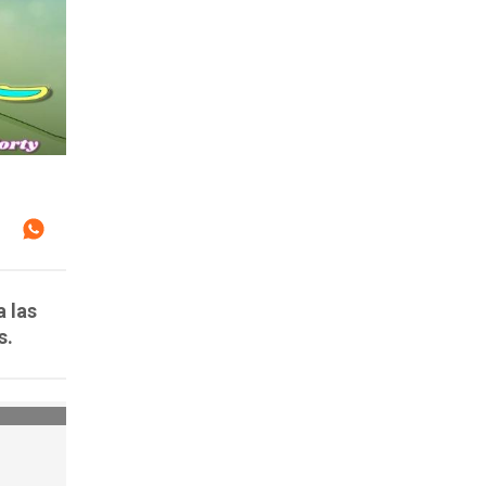
a las
s.