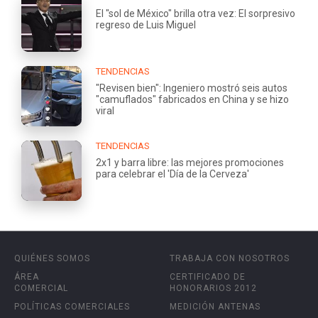
El "sol de México" brilla otra vez: El sorpresivo
regreso de Luis Miguel
TENDENCIAS
"Revisen bien": Ingeniero mostró seis autos
"camuflados" fabricados en China y se hizo
viral
TENDENCIAS
2x1 y barra libre: las mejores promociones
para celebrar el 'Día de la Cerveza'
QUIÉNES SOMOS
TRABAJA CON NOSOTROS
ÁREA
CERTIFICADO DE
COMERCIAL
HONORARIOS 2012
POLÍTICAS COMERCIALES
MEDICIÓN ANTENAS