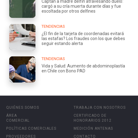
Captan a madre delfín atravesando duelo:
cargó a su cría muerta durante días y fue
escoltada por otros delfines
TENDENCIAS
¿El fin de la tarjeta de coordenadas evitará
las estafas? Los fraudes con los que debes
seguir estando alerta
TENDENCIAS
Vida y Salud: Aumento de abdominoplastía
en Chile con Bono PAD
QUIÉNES SOMOS
TRABAJA CON NOSOTROS
ÁREA
CERTIFICADO DE
COMERCIAL
HONORARIOS 2012
POLÍTICAS COMERCIALES
MEDICIÓN ANTENAS
PROVEEDORES
CONTACTO