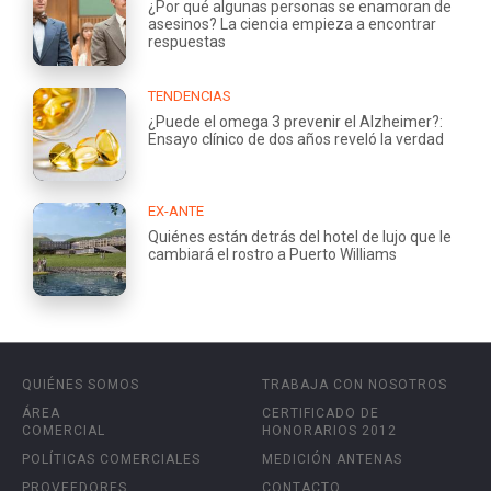
¿Por qué algunas personas se enamoran de
asesinos? La ciencia empieza a encontrar
respuestas
TENDENCIAS
¿Puede el omega 3 prevenir el Alzheimer?:
Ensayo clínico de dos años reveló la verdad
EX-ANTE
Quiénes están detrás del hotel de lujo que le
cambiará el rostro a Puerto Williams
QUIÉNES SOMOS
TRABAJA CON NOSOTROS
ÁREA
CERTIFICADO DE
COMERCIAL
HONORARIOS 2012
POLÍTICAS COMERCIALES
MEDICIÓN ANTENAS
PROVEEDORES
CONTACTO