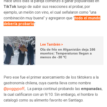
Hace unos días la pareja comenzó a ganar popularidad en
TikTok
luego de subir sus reacciones al probar, por
ejemplo, un melón con vino, el cual señalaron como “una
combinación muy buena” y agregaron que “
todo el mundo
debería probarlo
”.
Lee También >
Ola de frío en Afganistán deja 166
muertos: Temperaturas llegan a
menos de -30 ºC
Pero ese fue el primer acercamiento de los tiktokers
a la
gastronomía chilena
, cuya cuenta lleva como nombre
@poggypoff
, La pareja continuó probando las
empanadas
,
la cual calificaron con un 9/10. Sin embargo, el hombre lo
catalogó como su alimento favorito en Santiago.