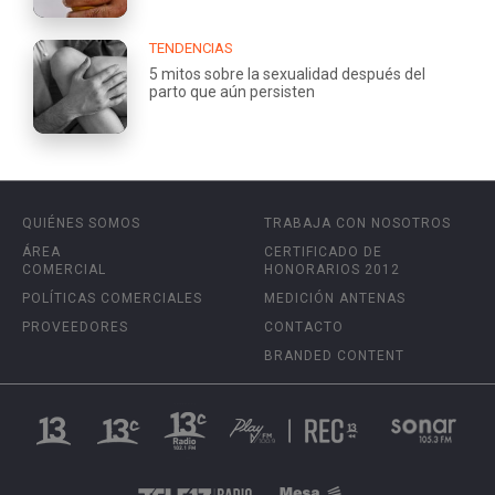
TENDENCIAS
5 mitos sobre la sexualidad después del
parto que aún persisten
QUIÉNES SOMOS
TRABAJA CON NOSOTROS
ÁREA
CERTIFICADO DE
COMERCIAL
HONORARIOS 2012
POLÍTICAS COMERCIALES
MEDICIÓN ANTENAS
PROVEEDORES
CONTACTO
BRANDED CONTENT