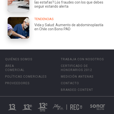
las estafas? Los fraudes con los que debes
seguir estando alerta
TENDENCIAS
Vida y Salud: Aumento de abdominoplastía
en Chile con Bono PAD
QUIÉNES SOMOS
TRABAJA CON NOSOTROS
ÁREA
CERTIFICADO DE
COMERCIAL
HONORARIOS 2012
POLÍTICAS COMERCIALES
MEDICIÓN ANTENAS
PROVEEDORES
CONTACTO
BRANDED CONTENT