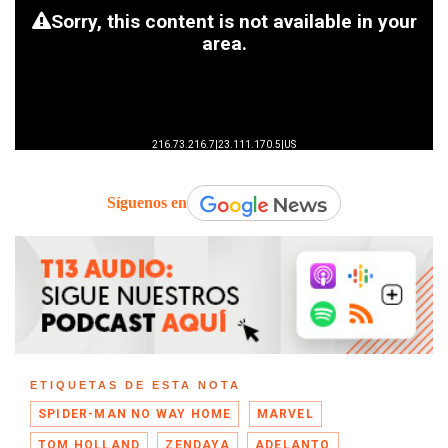
Síguenos en
ETIQUETAS DE ESTA NOTA
SPIDER-MAN NO WAY HOME
MARVEL
TOM HOLLAND
ZENDAYA
ADELANTO