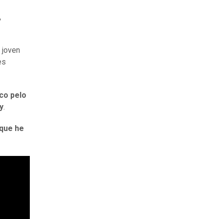
,
a joven
es
co pelo
y
.
 que he