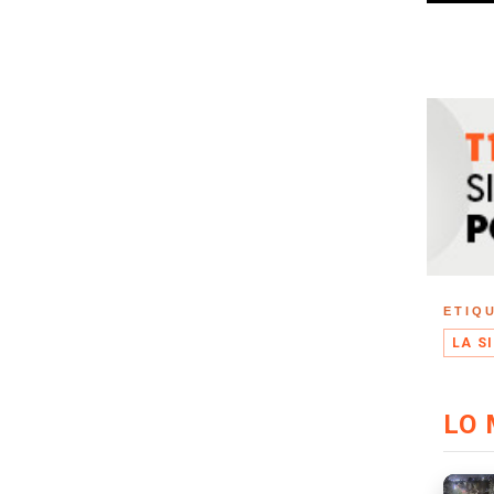
ETIQ
LA S
LO 