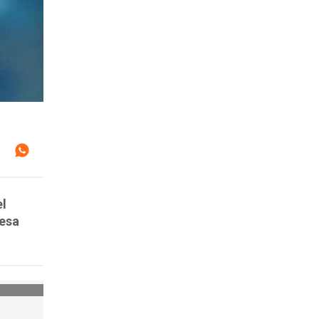
el
cesa