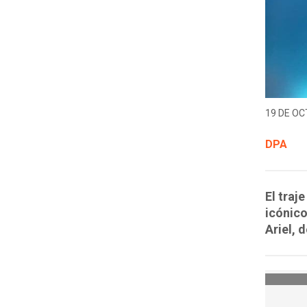
19 DE OC
DPA
El traj
icónico
Ariel, 