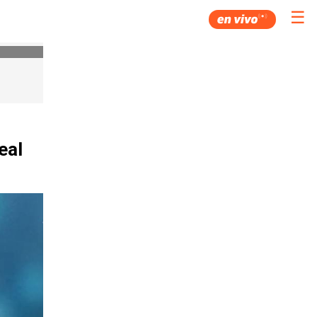
☰
eal