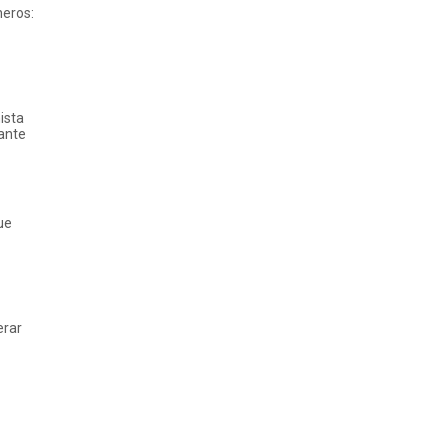
neros:
ista
iante
ue
erar