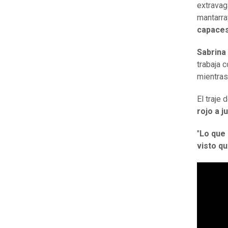
extravag
mantarr
capaces
Sabrina
trabaja 
mientras
El traje 
rojo a j
"
Lo que 
visto qu