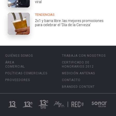
viral
TENDENCIAS
2x1 y barra libre: las mejores promociones
para celebrar el 'Día de la Cerveza'
QUIÉNES SOMOS
TRABAJA CON NOSOTROS
ÁREA
CERTIFICADO DE
COMERCIAL
HONORARIOS 2012
POLÍTICAS COMERCIALES
MEDICIÓN ANTENAS
PROVEEDORES
CONTACTO
BRANDED CONTENT