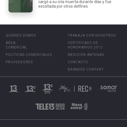
cargó a su cría muerta durante días y fue
escoltada por otros delfines
QUIÉNES SOMOS
TRABAJA CON NOSOTROS
ÁREA
CERTIFICADO DE
COMERCIAL
HONORARIOS 2012
POLÍTICAS COMERCIALES
MEDICIÓN ANTENAS
PROVEEDORES
CONTACTO
BRANDED CONTENT