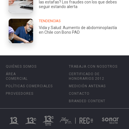
las estafas? Los fraudes con los que debes
seguir estando alerta
TENDENCIAS
Vida y Salud: Aumento de abdominoplastía
en Chile con Bono PAD
QUIÉNES SOMOS
TRABAJA CON NOSOTROS
ÁREA
CERTIFICADO DE
COMERCIAL
HONORARIOS 2012
POLÍTICAS COMERCIALES
MEDICIÓN ANTENAS
PROVEEDORES
CONTACTO
BRANDED CONTENT