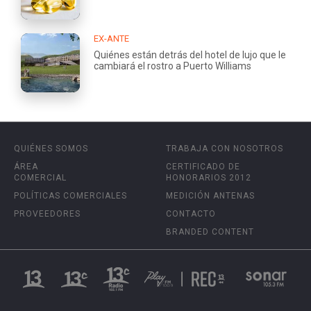
EX-ANTE
Quiénes están detrás del hotel de lujo que le
cambiará el rostro a Puerto Williams
QUIÉNES SOMOS
TRABAJA CON NOSOTROS
ÁREA
CERTIFICADO DE
COMERCIAL
HONORARIOS 2012
POLÍTICAS COMERCIALES
MEDICIÓN ANTENAS
PROVEEDORES
CONTACTO
BRANDED CONTENT