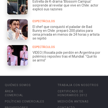
Estrella de K-drama ‘Blossom Campus’
sorprende al revelar que vive en Chile: actor
explicó sus razones
ESPECTÁCULOS
El chef que conquistó el paladar de Bad
Bunny en Chile: preparó 200 platos para
cena privada en menos de 24 horas y artista
se repitió
ESPECTÁCULOS
VIDEO | Rosalía pide perdón en Argentina por
polémico reposteo tras el Mundial: "Qué lío
se armó"
QUIÉNES SOMOS
TRABAJA CON NOSOTROS
ÁREA
CERTIFICADO DE
COMERCIAL
HONORARIOS 2012
POLÍTICAS COMERCIALES
MEDICIÓN ANTENAS
PROVEEDORES
CONTACTO