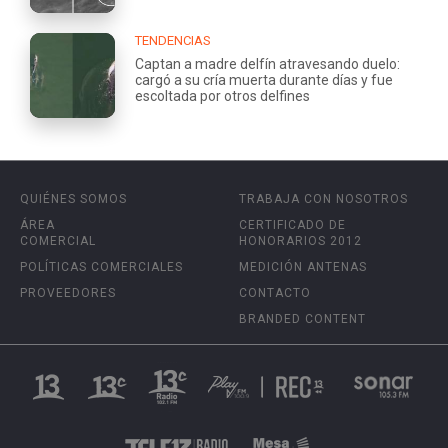
TENDENCIAS
Captan a madre delfín atravesando duelo:
cargó a su cría muerta durante días y fue
escoltada por otros delfines
QUIÉNES SOMOS
TRABAJA CON NOSOTROS
ÁREA
CERTIFICADO DE
COMERCIAL
HONORARIOS 2012
POLÍTICAS COMERCIALES
MEDICIÓN ANTENAS
PROVEEDORES
CONTACTO
BRANDED CONTENT