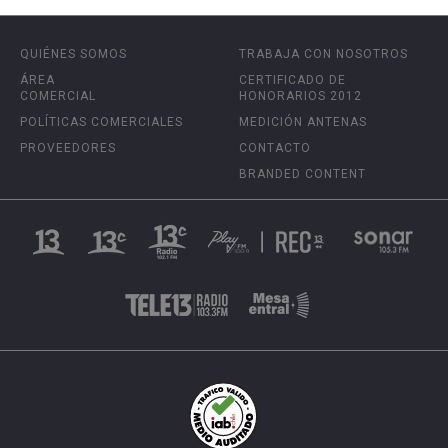
QUIÉNES SOMOS
TRABAJA CON NOSOTROS
ÁREA
CERTIFICADO DE
COMERCIAL
HONORARIOS 2012
POLÍTICAS COMERCIALES
MEDICIÓN ANTENAS
PROVEEDORES
CONTACTO
BRANDED CONTENT