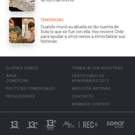
TENDENCIAS
Cuando murió su abuela se dio cuenta de
todo lo que se fue con ella: hoy recorre Chile
para ayudar a otros nietos a inmortalizar sus
historias
QUIÉNES SOMOS
TRABAJA CON NOSOTROS
ÁREA
CERTIFICADO DE
COMERCIAL
HONORARIOS 2012
POLÍTICAS COMERCIALES
MEDICIÓN ANTENAS
PROVEEDORES
CONTACTO
BRANDED CONTENT