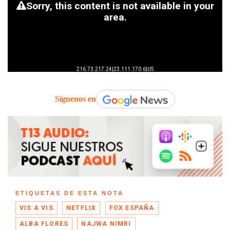
Síguenos en
ETIQUETAS DE ESTA NOTA
VIS A VIS
NETFLIX
FOX ESPAÑA
ALBA FLORES
NAJWA NIMRI