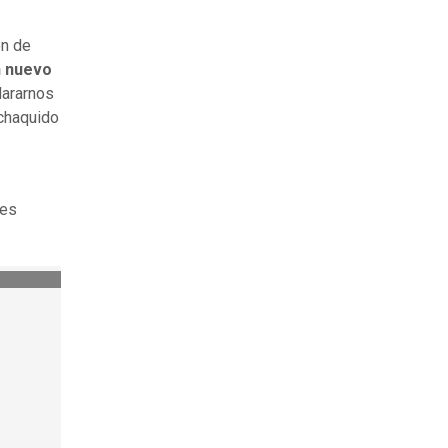
ón de
n nuevo
clararnos
 chaquido
nes