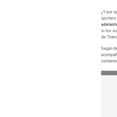
¿Y por q
spoilers
adelant
si los s
de Thano
Según de
acompaña
contiene