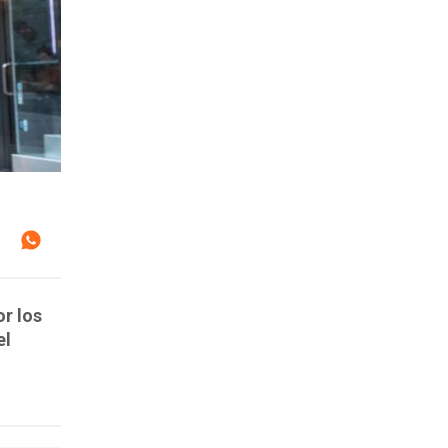
or los
el