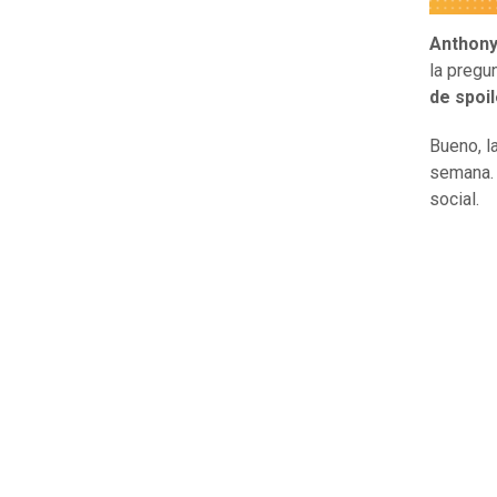
Anthon
la pregu
de spoil
Bueno, l
semana
social.