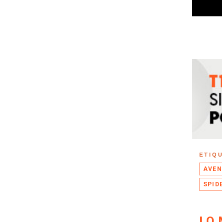
ETIQ
AVEN
SPID
LO 