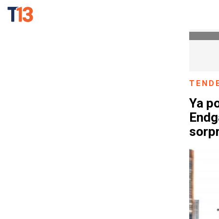
TEND
Ya p
Endg
sorp