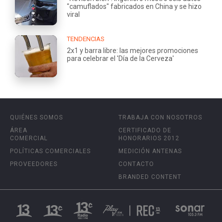
"camuflados" fabricados en China y se hizo
viral
TENDENCIAS
2x1 y barra libre: las mejores promociones
para celebrar el 'Día de la Cerveza'
QUIÉNES SOMOS
TRABAJA CON NOSOTROS
ÁREA
CERTIFICADO DE
COMERCIAL
HONORARIOS 2012
POLÍTICAS COMERCIALES
MEDICIÓN ANTENAS
PROVEEDORES
CONTACTO
BRANDED CONTENT