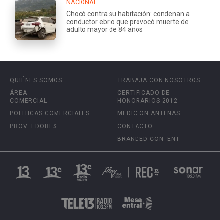
NACIONAL
Chocó contra su habitación: condenan a
conductor ebrio que provocó muerte de
adulto mayor de 84 años
QUIÉNES SOMOS
TRABAJA CON NOSOTROS
ÁREA
CERTIFICADO DE
COMERCIAL
HONORARIOS 2012
POLÍTICAS COMERCIALES
MEDICIÓN ANTENAS
PROVEEDORES
CONTACTO
BRANDED CONTENT