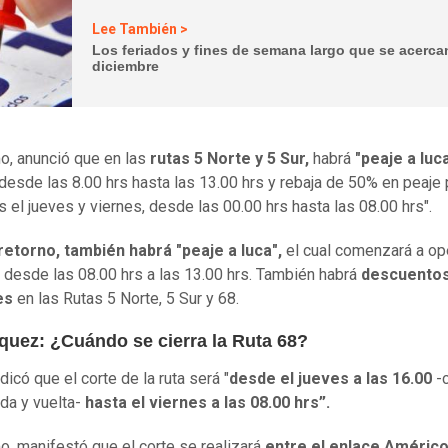
Lee También >
Los feriados y fines de semana largo que se acerca
diciembre
, anunció que en las
rutas 5 Norte y 5 Sur,
habrá
"peaje a luca
desde las 8.00 hrs hasta las 13.00 hrs y rebaja de 50% en peaje 
 el jueves y viernes, desde las 00.00 hrs hasta las 08.00 hrs".
retorno, también habrá "peaje a luca",
el cual comenzará a ope
desde las 08.00 hrs a las 13.00 hrs. También habrá
descuentos
es
en las Rutas 5 Norte, 5 Sur y 68.
quez: ¿Cuándo se cierra la Ruta 68?
icó que el corte de la ruta será "
desde el jueves a las 16.00
-
ida y vuelta-
hasta el viernes a las 08.00 hrs”.
, manifestó que el corte se realizará
entre el enlace Améric