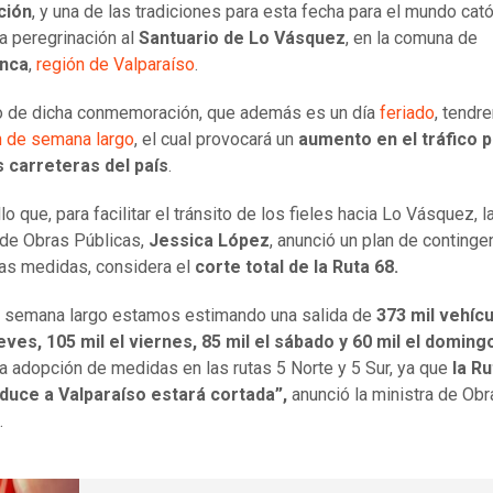
ción
, y una de las tradiciones para esta fecha para el mundo cató
la peregrinación al
Santuario de Lo Vásquez
, en la comuna de
nca
,
región de Valparaíso
.
o de dicha conmemoración, que además es un día
feriado
, tendr
n de semana largo
, el cual provocará un
aumento en el tráfico p
s carreteras del país
.
lo que, para facilitar el tránsito de los fieles hacia Lo Vásquez, l
 de Obras Públicas,
Jessica López
, anunció un plan de continge
ras medidas, considera el
corte total de la Ruta 68.
de semana largo estamos estimando una salida de
373 mil vehícu
ueves, 105 mil el viernes, 85 mil el sábado y 60 mil el doming
la adopción de medidas en las rutas 5 Norte y 5 Sur, ya que
la Ru
duce a Valparaíso estará cortada”,
anunció la ministra de Obr
.