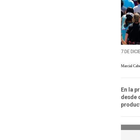
7 DE DICI
Marcial Cab
En la p
desde q
product