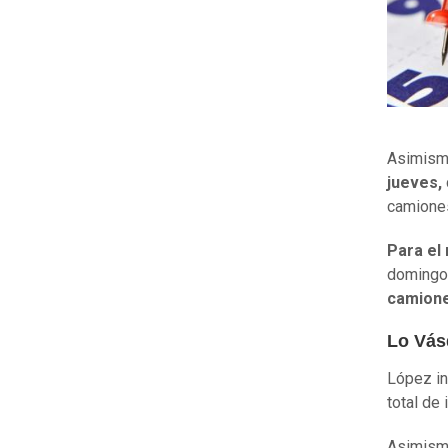
Asimismo
jueves,
camiones
Para el 
domingo 
camion
Lo Vás
López ind
total de 
Asimismo