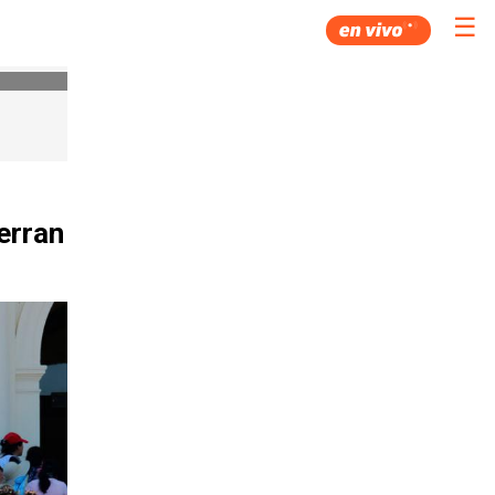
☰
erran