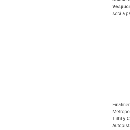
Vespuci
será a pa
Finalmen
Metropol
Tiltil y
Autopist