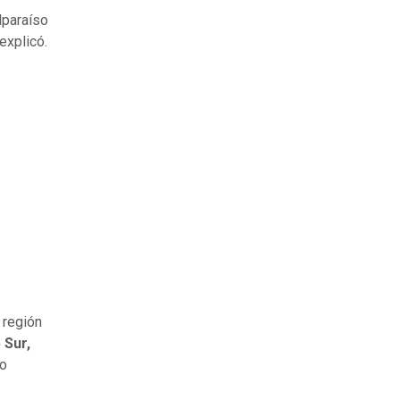
alparaíso
 explicó.
 región
 Sur,
mo