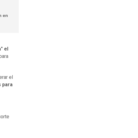
n en
" el
para
rar el
 para
corte
o