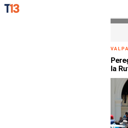
VALP
Pereg
la Ru