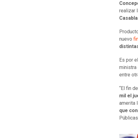
Concep
realizar 
Casabla
Product
nuevo
fi
distinta
Es por el
ministra
entre ot
“El fin 
mil el j
amerita 
que con
Públicas