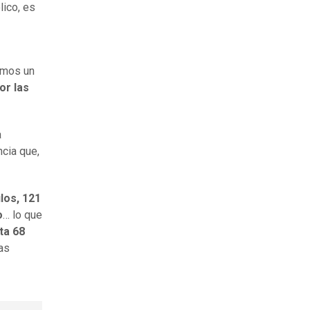
lico, es
emos un
or las
a
ncia que,
los, 121
o
… lo que
ta 68
as