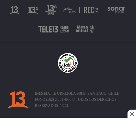
INÉS MATTE URREJOLA #0848, SANTIAGO, CHILE
FONO (562) 2 251 4000 © TODOS LOS DERECHOS
RESERVADOS. 13.CL