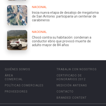
NACIONAL
Inicia nueva etapa de desalojo de megatoma
de San Antonio: participaría un centenar de
carabineros
NACIONAL
Chocó contra su habitación: condenan a
conductor ebrio que provocó muerte de
adulto mayor de 84 años
QUIÉNES SOMOS
TRABAJA CON NOSOTROS
ÁREA
CERTIFICADO DE
COMERCIAL
HONORARIOS 2012
POLÍTICAS COMERCIALES
MEDICIÓN ANTENAS
PROVEEDORES
CONTACTO
BRANDED CONTENT