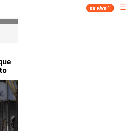
☰
que
to