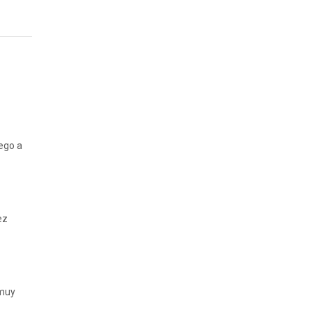
ego a
ez
 muy