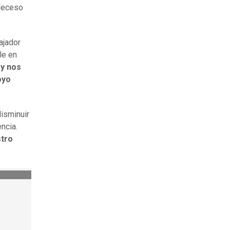
deceso
ajador
le en
y nos
oyo
isminuir
ncia.
stro