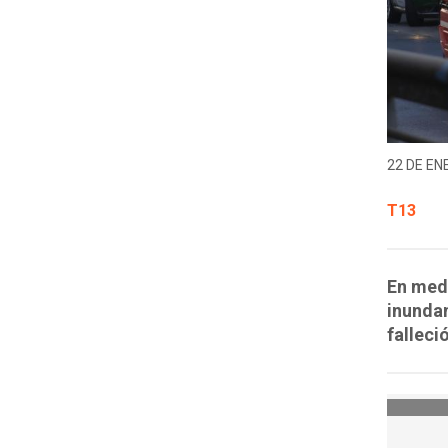
22 DE EN
T13
En medi
inundan
falleció