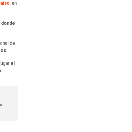
raíso
, en
a donde
sonal de
ros
.
 lugar
el
a
.
or