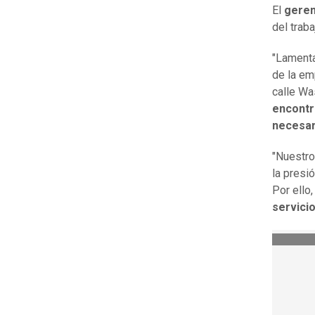
El
geren
del traba
"Lamenta
de la em
calle Wa
encontr
necesari
"Nuestro
la presi
Por ello
servicio