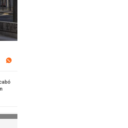
acabó
en