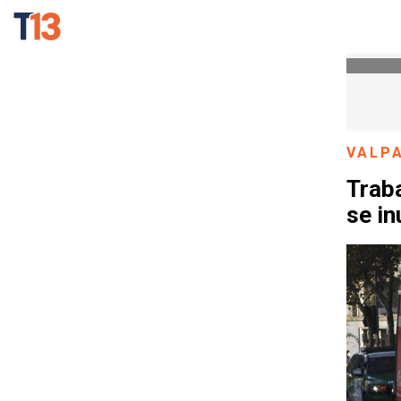
VALP
Trab
se i