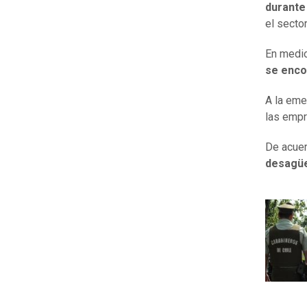
durante
el secto
En medio
se enco
A la eme
las emp
De acuer
desagüe 