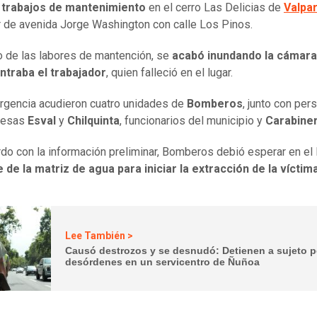
 trabajos de mantenimiento
en el cerro Las Delicias de
Valpa
r de avenida Jorge Washington con calle Los Pinos.
 de las labores de mantención, se
acabó inundando la cámar
ntraba el trabajador
, quien falleció en el lugar.
rgencia acudieron cuatro unidades de
Bomberos
, junto con per
resas
Esval
y
Chilquinta
, funcionarios del municipio y
Carabine
do con la información preliminar, Bomberos debió esperar en el
de la matriz de agua para iniciar la extracción de la víctim
Lee También >
Causó destrozos y se desnudó: Detienen a sujeto p
desórdenes en un servicentro de Ñuñoa