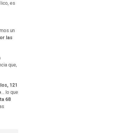
lico, es
emos un
or las
a
ncia que,
los, 121
o
… lo que
ta 68
as