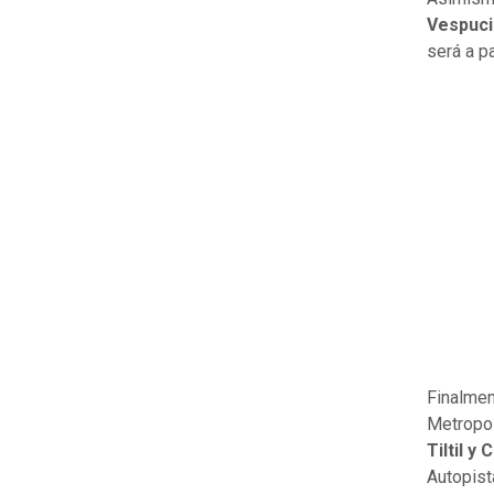
Vespuci
será a pa
Finalmen
Metropol
Tiltil y
Autopist