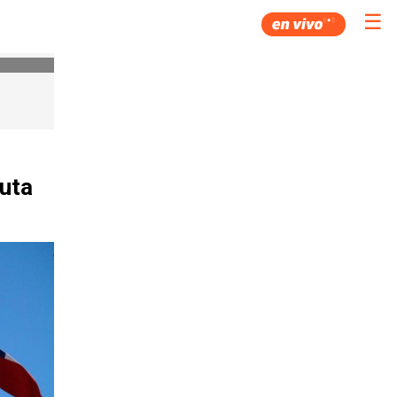
☰
Ruta