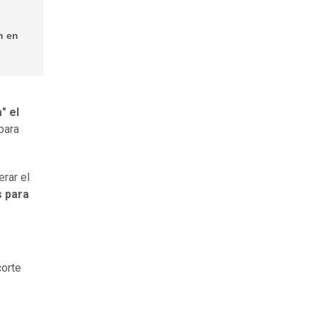
n en
" el
para
rar el
 para
corte
o