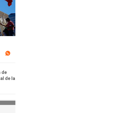
n de
al de la