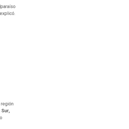
alparaíso
 explicó.
 región
 Sur,
mo