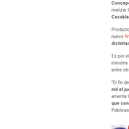
Concep
realizar 
Casabla
Product
nuevo
fi
distinta
Es por el
ministra
entre ot
“El fin 
mil el j
amerita 
que con
Públicas