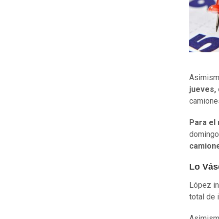
Asimismo
jueves,
camiones
Para el 
domingo 
camion
Lo Vás
López ind
total de 
Asimismo