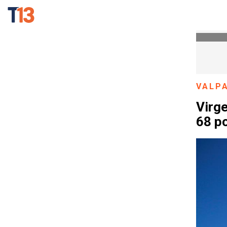
VALP
Virge
68 po