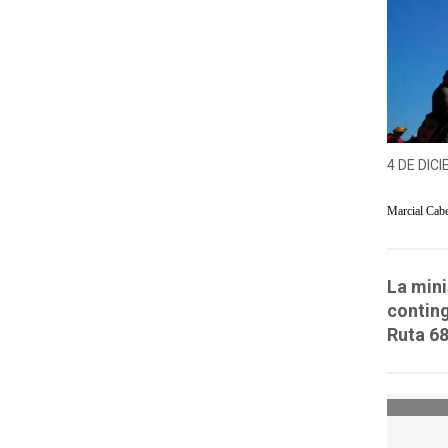
4 DE DICI
Marcial Cab
La mini
conting
Ruta 68