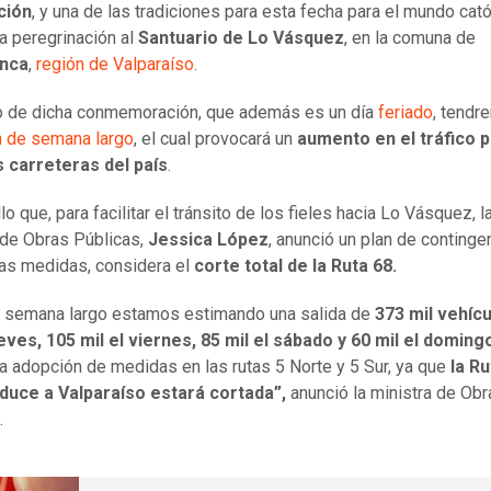
ción
, y una de las tradiciones para esta fecha para el mundo cató
la peregrinación al
Santuario de Lo Vásquez
, en la comuna de
nca
,
región de Valparaíso
.
o de dicha conmemoración, que además es un día
feriado
, tendr
n de semana largo
, el cual provocará un
aumento en el tráfico p
s carreteras del país
.
lo que, para facilitar el tránsito de los fieles hacia Lo Vásquez, l
 de Obras Públicas,
Jessica López
, anunció un plan de continge
ras medidas, considera el
corte total de la Ruta 68.
de semana largo estamos estimando una salida de
373 mil vehícu
ueves, 105 mil el viernes, 85 mil el sábado y 60 mil el doming
la adopción de medidas en las rutas 5 Norte y 5 Sur, ya que
la Ru
duce a Valparaíso estará cortada”,
anunció la ministra de Obr
.