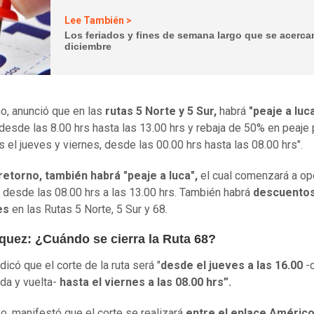
Lee También >
Los feriados y fines de semana largo que se acerca
diciembre
, anunció que en las
rutas 5 Norte y 5 Sur,
habrá
"peaje a luca
desde las 8.00 hrs hasta las 13.00 hrs y rebaja de 50% en peaje 
 el jueves y viernes, desde las 00.00 hrs hasta las 08.00 hrs".
retorno, también habrá "peaje a luca",
el cual comenzará a ope
desde las 08.00 hrs a las 13.00 hrs. También habrá
descuentos
es
en las Rutas 5 Norte, 5 Sur y 68.
quez: ¿Cuándo se cierra la Ruta 68?
icó que el corte de la ruta será "
desde el jueves a las 16.00
-
ida y vuelta-
hasta el viernes a las 08.00 hrs”.
, manifestó que el corte se realizará
entre el enlace Améric