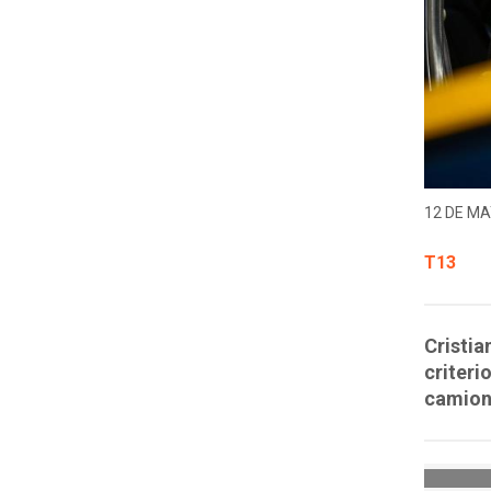
12 DE MA
T13
Cristia
criteri
camion