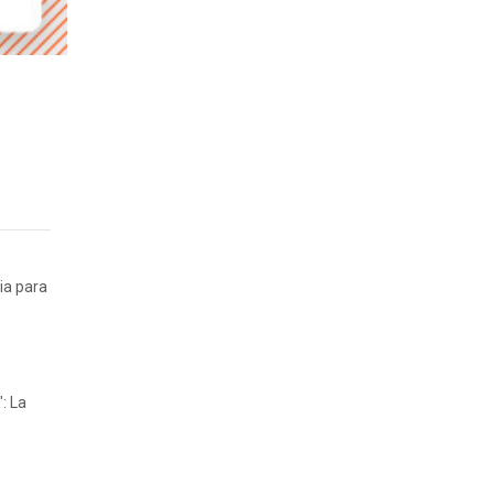
ia para
: La