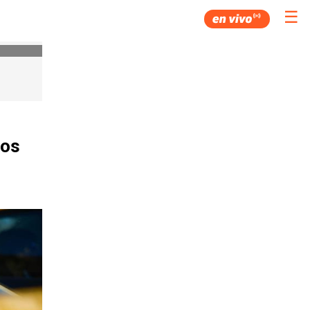
☰
mos