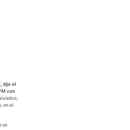
 dijo el
3FM con
aislados,
, en el
o un