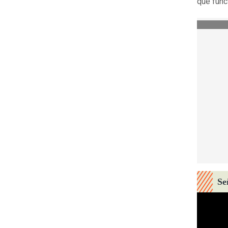
que func
Se