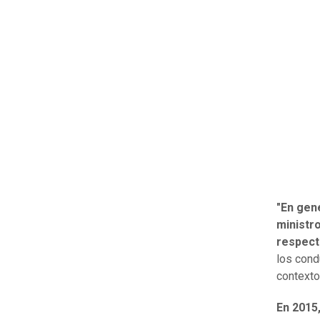
"En gene
ministr
respecto
los condu
context
En 2015,