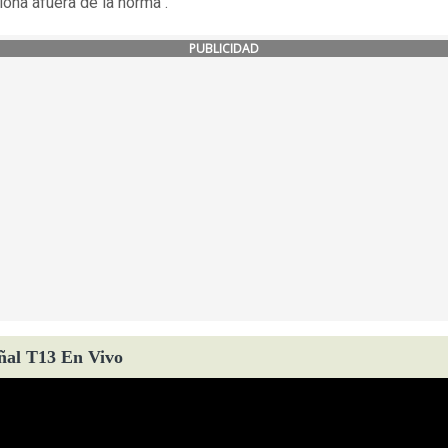
iona afuera de la norma".
PUBLICIDAD
ñal T13 En Vivo