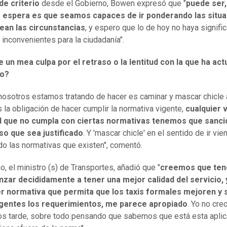
de criterio
desde el Gobierno, Bowen expresó que "
puede ser,
e espera es que seamos capaces de ir ponderando las situ
ean las circunstancias
, y espero que lo de hoy no haya signifi
inconvenientes para la ciudadanía".
 un mea culpa por el retraso o la lentitud con la que ha act
no?
nosotros estamos tratando de hacer es caminar y mascar chicle a
la obligación de hacer cumplir la normativa vigente,
cualquier 
l que no cumpla con ciertas normativas tenemos que sanci
so que sea justificado
. Y 'mascar chicle' en el sentido de ir vie
do las normativas que existen", comentó.
, el ministro (s) de Transportes, añadió que "
creemos que te
nzar decididamente a tener una mejor calidad del servicio, 
er normativa que permita que los taxis formales mejoren y 
gentes los requerimientos, me parece apropiado
. Yo no cre
s tarde, sobre todo pensando que sabemos que está esta aplic