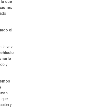
 lo que
aciones
cado
uado el
 la vez.
vehículo
onarlo
ndo y
nemos
y
sean
o que
ación y