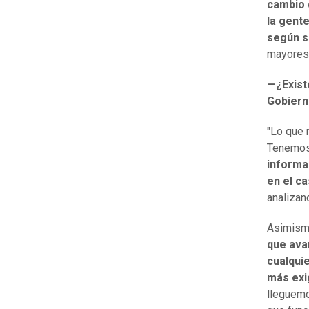
cambio 
la gent
según s
mayores 
—¿Existe
Gobier
"Lo que 
Tenemos 
informa
en el ca
analizan
Asimismo
que ava
cualqui
más exi
lleguemo