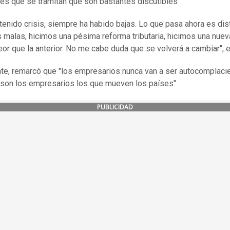
yes que se tramitan que son bastantes discutibles".
enido crisis, siempre ha habido bajas. Lo que pasa ahora es dist
 malas, hicimos una pésima reforma tributaria, hicimos una nue
or que la anterior. No me cabe duda que se volverá a cambiar", 
te, remarcó que "los empresarios nunca van a ser autocomplaci
 son los empresarios los que mueven los países".
PUBLICIDAD