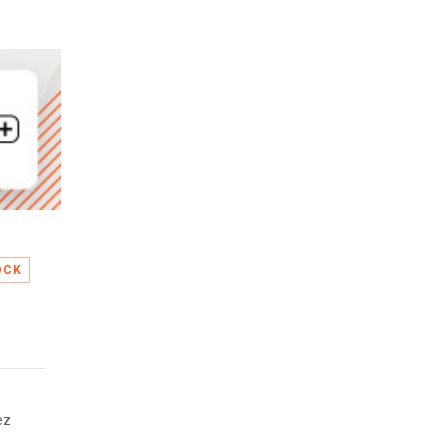
OCK
ez