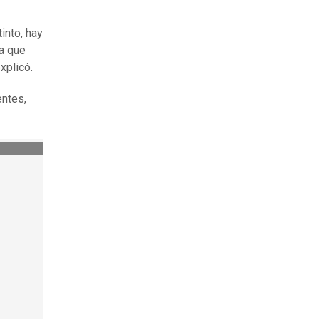
into, hay
va que
explicó.
entes,