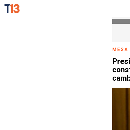
MESA
Pres
const
camb