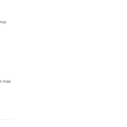
 muy
on más