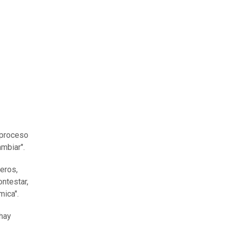
l proceso
mbiar".
eros,
ontestar,
mica".
 hay