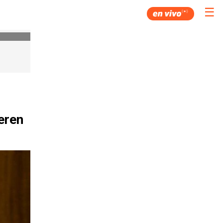
☰
eren