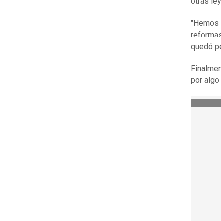
otras le
"Hemos t
reformas
quedó pe
Finalmen
por algo