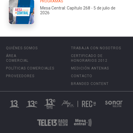
PROGRAMAS
Mesa Central: Capítulo 268 - 5 de julio de
2026
QUIÉNES SOMOS
TRABAJA CON NOSOTROS
ÁREA
CERTIFICADO DE
COMERCIAL
HONORARIOS 2012
POLÍTICAS COMERCIALES
MEDICIÓN ANTENAS
PROVEEDORES
CONTACTO
BRANDED CONTENT