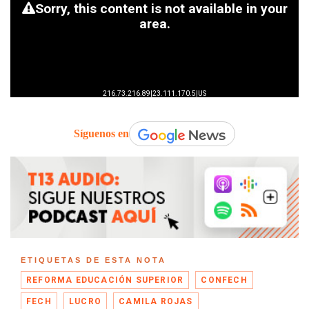
Síguenos en
ETIQUETAS DE ESTA NOTA
REFORMA EDUCACIÓN SUPERIOR
CONFECH
FECH
LUCRO
CAMILA ROJAS