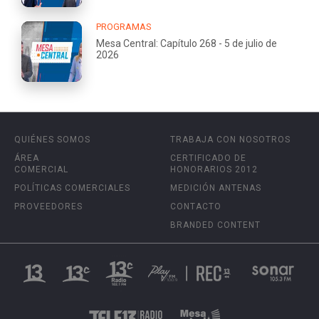
PROGRAMAS
Mesa Central: Capítulo 268 - 5 de julio de
2026
QUIÉNES SOMOS
TRABAJA CON NOSOTROS
ÁREA
CERTIFICADO DE
COMERCIAL
HONORARIOS 2012
POLÍTICAS COMERCIALES
MEDICIÓN ANTENAS
PROVEEDORES
CONTACTO
BRANDED CONTENT