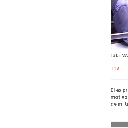
13 DE MA
T13
El ex p
motivos
de mi t