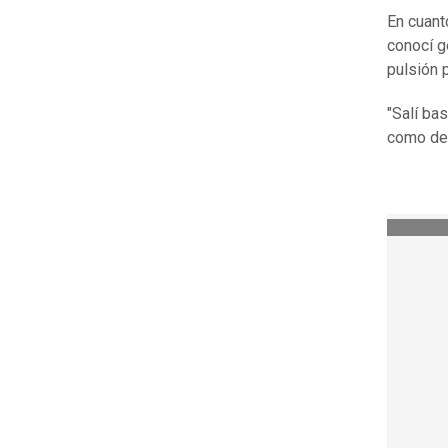
En cuant
conocí g
pulsión 
"Salí ba
como del