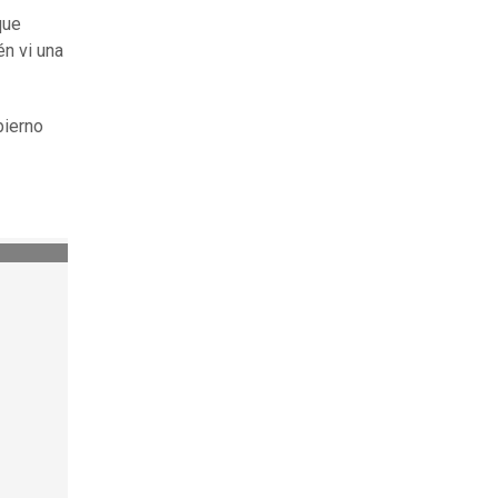
que
én vi una
bierno