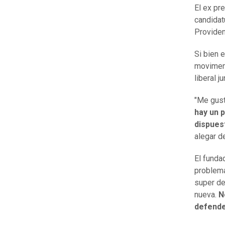
El ex pr
candidat
Providen
Si bien 
moviment
liberal j
"Me gust
hay un p
dispuest
alegar d
El funda
problema
super de
nueva.
N
defende