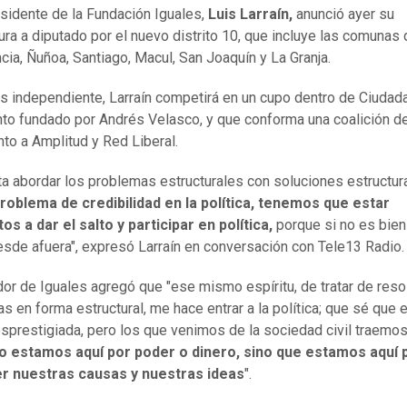
esidente de la Fundación Iguales,
Luis Larraín,
anunció ayer su
ura a diputado por el nuevo distrito 10, que incluye las comunas
cia, Ñuñoa, Santiago, Macul, San Joaquín y La Granja.
es independiente, Larraín competirá en un cupo dentro de Ciudada
o fundado por Andrés Velasco, y que conforma una coalición de
unto a Amplitud y Red Liberal.
a abordar los problemas estructurales con soluciones estructur
roblema de credibilidad en la política, tenemos que estar
os a dar el salto y participar en política,
porque si no es bien 
esde afuera", expresó Larraín en conversación con Tele13 Radio
dor de Iguales agregó que "ese mismo espíritu, de tratar de reso
s en forma estructural, me hace entrar a la política; que sé que 
sprestigiada, pero los que venimos de la sociedad civil traemo
o estamos aquí por poder o dinero, sino que estamos aquí 
r nuestras causas y nuestras ideas
".