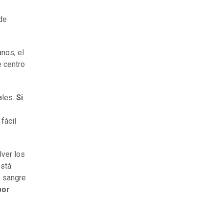
 de
nos, el
 centro
ales.
Si
fácil
.
lver los
está
s sangre
por