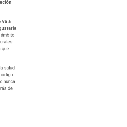
uación
 va a
gustaría
n ámbito
urales
a que
la salud.
 código
ue nunca
trás de