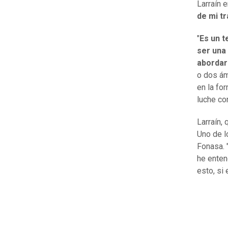
Larraín 
de mi tr
"
Es un t
ser una
abordar
o dos ám
en la fo
luche co
Larraín, 
Uno de l
Fonasa. 
he enten
esto, si 