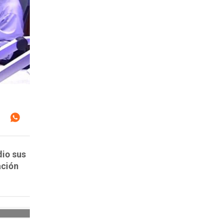
dio sus
ación