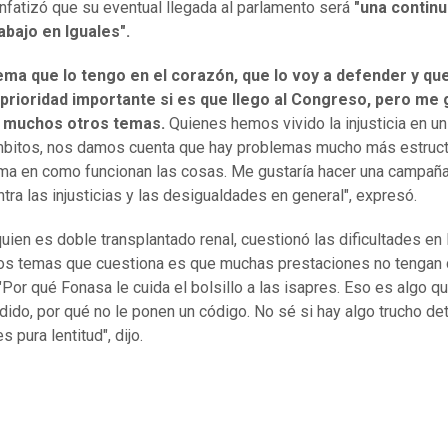
enfatizó que su eventual llegada al parlamento será
"una contin
abajo en Iguales".
ema que lo tengo en el corazón, que lo voy a defender y que
 prioridad importante si es que llego al Congreso, pero me 
 muchos otros temas.
Quienes hemos vivido la injusticia en u
bitos, nos damos cuenta que hay problemas mucho más estruct
rma en como funcionan las cosas. Me gustaría hacer una campañ
ntra las injusticias y las desigualdades en general", expresó.
quien es doble transplantado renal, cuestionó las dificultades en 
os temas que cuestiona es que muchas prestaciones no tengan
"Por qué Fonasa le cuida el bolsillo a las isapres. Eso es algo q
dido, por qué no le ponen un código. No sé si hay algo trucho de
es pura lentitud", dijo.