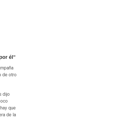
por él"
campaña
o de otro
 dijo
poco
 hay que
era de la