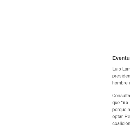
Eventua
Luis Lar
presiden
hombre y
Consulta
que
"no 
porque h
optar. Pe
coalición