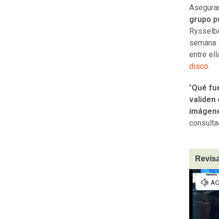
Asegura
grupo p
Rysselbe
semana s
entre el
disco.
"
Qué fue
validen
imágene
consulta
Revisa