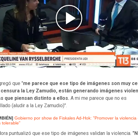
regó que "
me parece que ese tipo de imágenes son muy c
e censura la Ley Zamudio, están generando imágenes violen
s que piensan distinto a ellos.
A mi me parece que no es
lado (aludir a la Ley Zamudio)".
MBIÉN]
Gobierno por show de Fiskales Ad-Hok: "Promover la violencia 
 tolerable"
ora puntualizó que ese tipo de imágenes validan la violencia.
"N