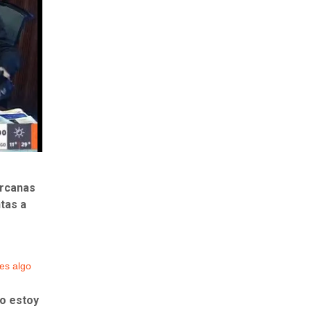
ercanas
tas a
es algo
o estoy