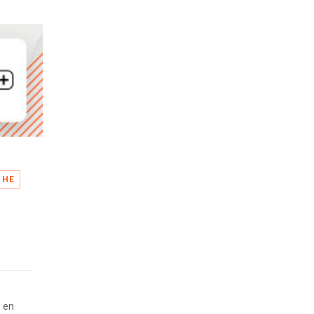
GHE
" en