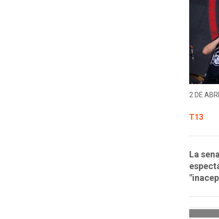
2 DE ABRI
T13
La sena
espectá
"inacep