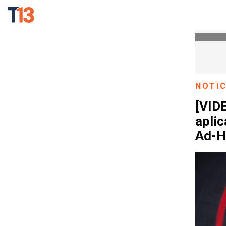
NOTIC
[VID
apli
Ad-H