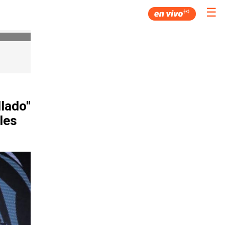
☰
lado"
les