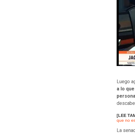
Luego ag
a lo qu
persona
descabel
[LEE TA
que no es
La senad