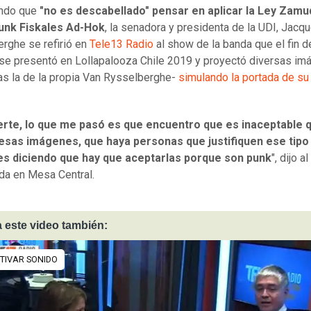
ndo que
"no es descabellado" pensar en aplicar la Ley Zamud
unk Fiskales Ad-Hok
, la senadora y presidenta de la UDI, Jacqu
rghe se refirió en
Tele13 Radio
al show de la banda que el fin d
e presentó en Lollapalooza Chile 2019 y proyectó diversas im
las la de la propia Van Rysselberghe-
simulando la portada de su
rte, lo que me pasó es que encuentro que es inaceptable 
 esas imágenes, que haya personas que justifiquen ese tipo
s diciendo que hay que aceptarlas porque son punk
", dijo a
da en Mesa Central.
 este video también: