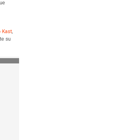
ue
o Kast
,
te su