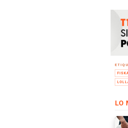
ETIQ
FISK
LOLL
LO 