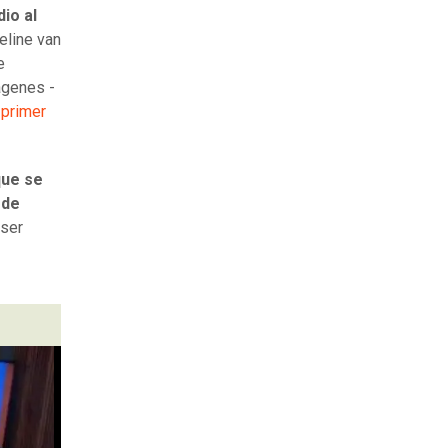
io al
eline van
e
ágenes -
 primer
que se
 de
l ser