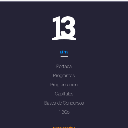
El 13
Portada
Programas
Programación
Capítulos
Bases de Concursos
13Go
Corporativo