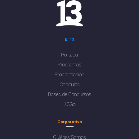
El 13
Portada
Programas
Programación
Capítulos
Bases de Concursos
13Go
Corporativo
Quiénes Somos