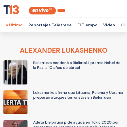
Lo Último
Reportajes Teletrece
El Tiempo
Video
Ch
ALEXANDER LUKASHENKO
Bielorrusia condenó a Bialiatski, premio Nobel de
la Paz, a 10 años de cárcel
Lukashenko afirma que Lituania, Polonia y Ucrania
preparan ataques terroristas en Bielorrusia
Atleta bielorrusa pide ayuda en Tokio 2020 por