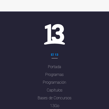
El 13
Portada
Programas
Programación
Capítulos
Bases de Concursos
13Go