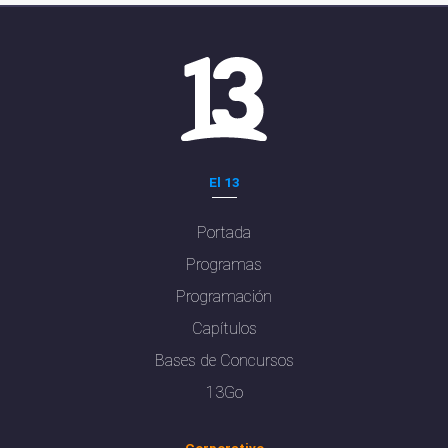
El 13
Portada
Programas
Programación
Capítulos
Bases de Concursos
13Go
Corporativo