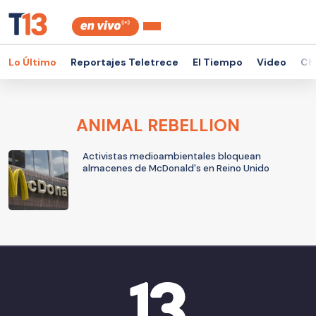
Lo Último
Reportajes Teletrece
El Tiempo
Video
Ch
ANIMAL REBELLION
Activistas medioambientales bloquean
almacenes de McDonald's en Reino Unido