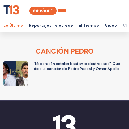
Lo Último
Reportajes Teletrece
El Tiempo
Video
Ch
CANCIÓN PEDRO
"Mi corazón estaba bastante destrozado": Qué
dice la canción de Pedro Pascal y Omar Apollo