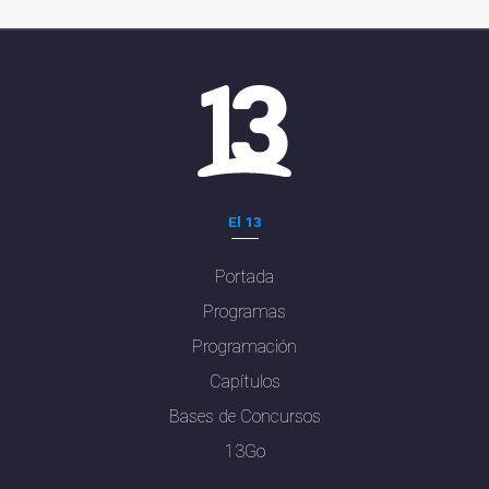
El 13
Portada
Programas
Programación
Capítulos
Bases de Concursos
13Go