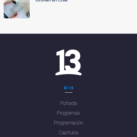
innoven en Chile
El 13
Portada
Programas
Programación
Capítulos