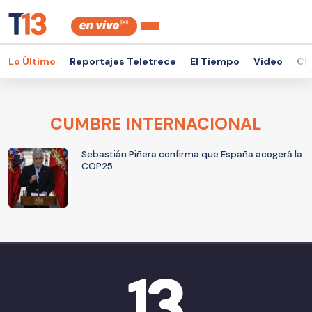
Lo Último
Reportajes Teletrece
El Tiempo
Video
Ch
CUMBRE INTERNACIONAL
Sebastián Piñera confirma que España acogerá la
COP25